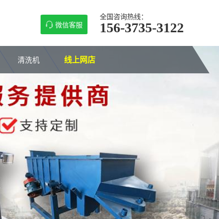
全国咨询热线：
微信客服
156-3735-3122
线上网店
清洗机