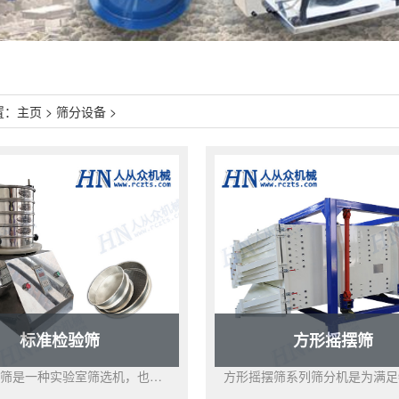
置：
主页
>
筛分设备
>
标准检验筛
方形摇摆筛
标准检验筛是一种实验室筛选机，也称样品筛和分析筛，主要用于大学实验室、…