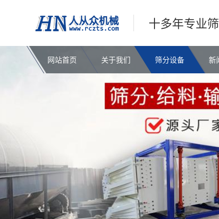
十多年专业
网站首页
关于我们
筛分设备
新