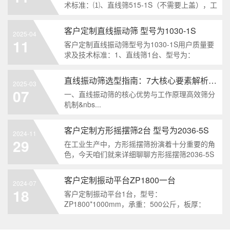
术标准：⑴、直线筛515-1S（不需要上盖），工
件在筛面上震动沥水用（含水量很小，只是粘在
上面少量水，单独摆放工件），要求从下层尾端
客户定制直线振动筛 型号为1030-1S
2025-04
排水口排水，其他地方不漏水。⑵、材质：接触
11
客户定制直线振动筛型号为1030-1S用户质量要
物料304不锈钢（内外拉丝）⑶、筛网：304不
求及技术标准：1、直线筛1台、型号为：
锈钢冲孔板，开10mm圆口。⑷、筛机总高度控
ZSF1030-1S、材质为:普钢，不要上盖。2、筛
制在900...
网规格为：圆孔4mm、不锈钢冲孔板。3、出料
直线振动筛选型指南：7大核心要素解析与行业应用全攻略
2025-03
口一个向前，一个侧面出料。4、电机功率
07
一、直线振动筛的核心优势与工作原理‌高效筛分
YZS15-6-1.1KW*两台，电源：380V50HZ。按
机制‌&nbs...
需方确认图...
客户定制方形摇摆筛2台 型号为2036-5S
2024-11
29
在工业生产中，方形摇摆筛扮演着十分重要的角
色，今天咱们就来详细聊聊方形摇摆筛2036-5S
应用于石英砂筛分的一些关键内容，希望能帮助
大家更好地了解这一生产环节中的重要设备及相
客户定制振动平台ZP1800一台
2024-07
关要求。&...
18
客户定制振动平台1台，型号：
ZP1800*1000mm，承重：500公斤，板厚：
6mm，电机板厚：10mm，台面槽钢：14#，支
架槽钢：10#