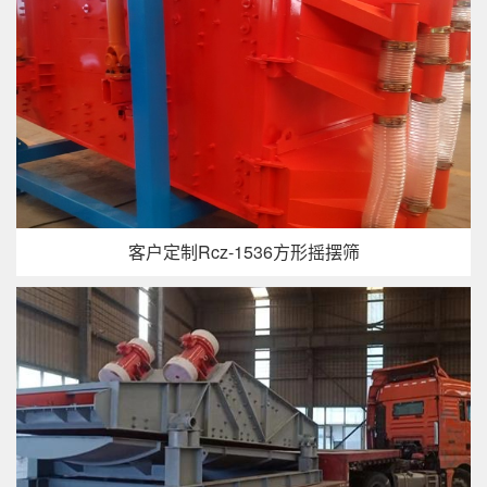
客户定制Rcz-1536方形摇摆筛