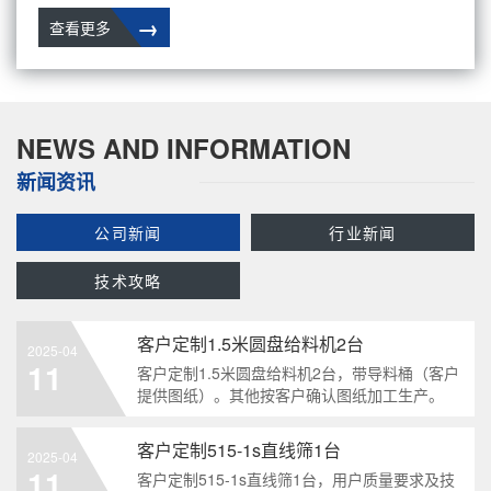
→
查看更多
NEWS AND INFORMATION
新闻资讯
公司新闻
行业新闻
技术攻略
客户定制1.5米圆盘给料机2台
2025-04
11
客户定制1.5米圆盘给料机2台，带导料桶（客户
提供图纸）。其他按客户确认图纸加工生产。
客户定制515-1s直线筛1台
2025-04
11
客户定制515-1s直线筛1台，用户质量要求及技