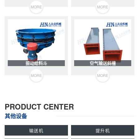
MORE
MORE
振动给料斗
空气输送斜槽
MORE
MORE
PRODUCT CENTER
其他设备
输送机
提升机