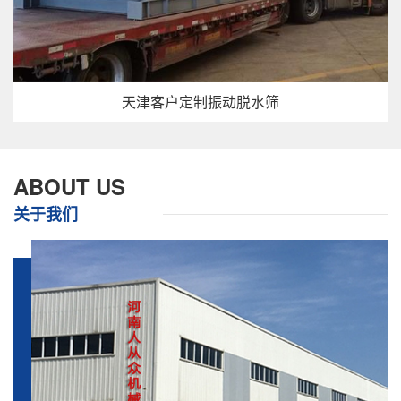
天津客户定制振动脱水筛
ABOUT US
关于我们