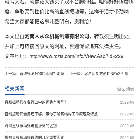
就亏大啦，就像花大钱买了双不合脚的鞋。咱得好好琢磨琢
磨，争取买到性价比高的直线振动筛，这样干活才带劲呐！
希望大家都能把这事儿整明白，奥利给！
本文出自
河南人从众机械制造有限公司
，转载须注明出处，
并加上可链接回原文的网址，否则保留追究法律责任。
文章地址：http://www.rczts.com/Info/View.Asp?Id=229
上一篇：直线筛筛分物料跑偏？别急，秘籍在此！
下一篇：客户定制方形摇摆筛2台 型号为2036-5S
相关新闻
返回列表
直线振动筛在各行业中的优势有哪些？
2022-09
直线振动筛会用还不够，带你了解其结构工作原理及特点
2022-09
浅谈直线振动筛与圆振筛的区别
2022-06
影响直线振动筛选购的几个重要因素
2022-06