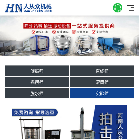
旋振筛
直线筛
摇摆筛
滚筒筛
脱水筛
实验筛